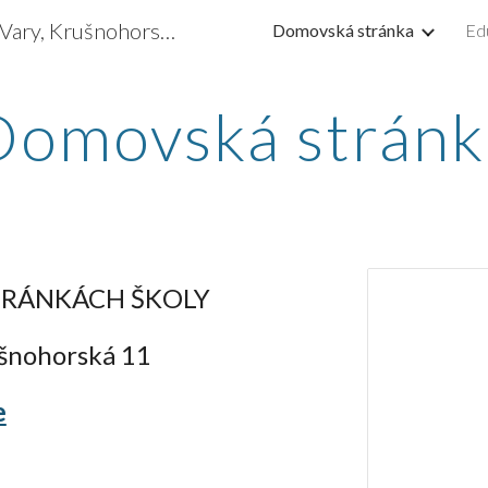
Základní škola Karlovy Vary, Krušnohorská 11
Domovská stránka
Ed
ip to main content
Skip to navigat
Domovská stránk
STRÁNKÁCH ŠKOLY
ušnohorská 11
e