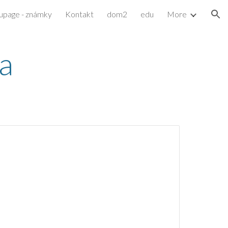
upage - známky
Kontakt
dom2
edu
More
ion
a